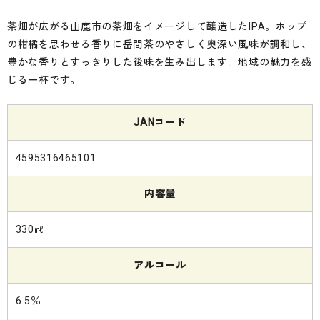
茶畑が広がる山鹿市の茶畑をイメージして醸造したIPA。ホップ
の柑橘を思わせる香りに岳間茶のやさしく奥深い風味が調和し、
豊かな香りとすっきりした後味を生み出します。地域の魅力を感
じる一杯です。
JANコード
4595316465101
内容量
330㎖
アルコール
6.5％