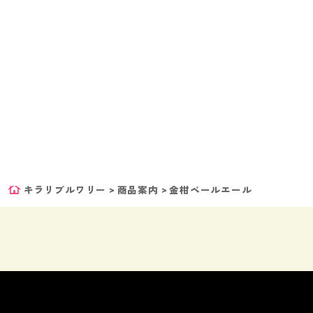
キラリブルワリー
>
商品案内
>
金柑ペールエール