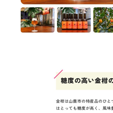
糖度の高い金柑
金柑は山鹿市の特産品のひと
はとっても糖度が高く、風味